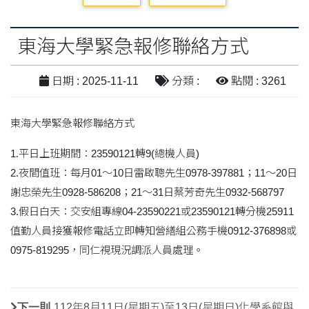
東海大學緊急報修聯絡方式
日期 : 2025-11-11
分類 :
點閱 : 3261
東海大學緊急報修聯絡方式
1.平日上班期間：23590121轉9(總機人員)
2.夜間值班：每月01～10日雷啟聰先生0978-397881；11～20日
謝忠榮先生0928-586208；21～31日蔡芳奇先生0932-568797
3.假日白天：交安組專線04-23590221或23590121轉分機25911
值勤人員接獲報修電話立即轉知營繕組公務手機0912-376898或
0975-819295，同仁視現況調派人員處理。
下一則
112年8月11日(星期五)至13日(星期日)化學系館與