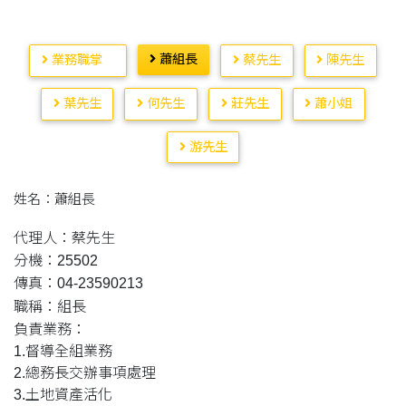
蕭組長
業務職掌
蔡先生
陳先生
葉先生
何先生
莊先生
蕭小姐
游先生
姓名：蕭組長
代理人：蔡先生
分機：25502
傳真：04-23590213
職稱：組長
負責業務：
1.督導全組業務
2.總務長交辦事項處理
3.土地資產活化