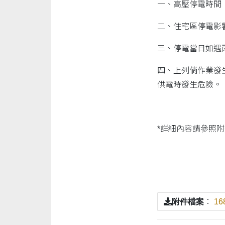
一、高壓停電時間：
二、住宅區停電影響範
三、停電當日如遇
四、上列倘作業發
供電時發生危險。
*詳細內容請參照附
附件檔案
：
16