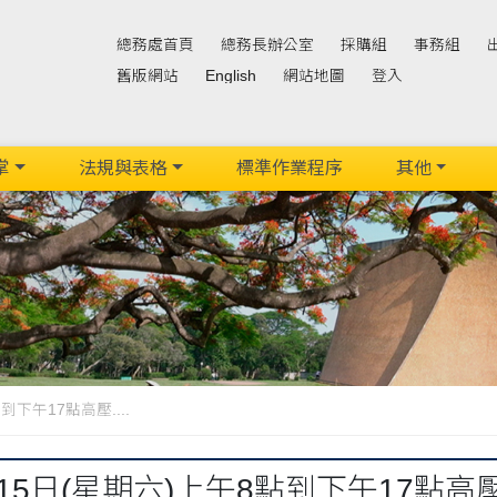
總務處首頁
總務長辦公室
採購組
事務組
舊版網站
English
網站地圖
登入
掌
法規與表格
標準作業程序
其他
到下午17點高壓....
月15日(星期六)上午8點到下午17點