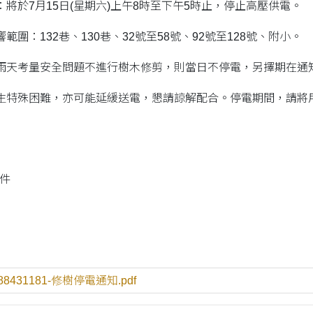
將於7月15日(星期六)上午8時至下午5時止，停止高壓供電。
圍：132巷、130巷、32號至58號、92號至128號、附小。
雨天考量安全問題不進行樹木修剪，則當日不停電，另擇期在通
生特殊困難，亦可能延緩送電，懇請諒解配合。停電期間，請將
件
88431181-修樹停電通知.pdf