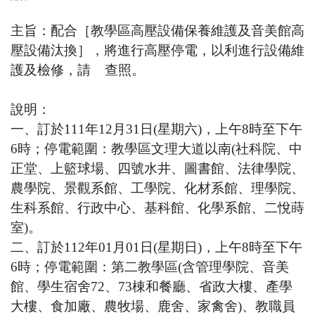
主旨：配合［教學區高壓設備保養維護及音美館高
壓設備汰
換］，將進行高壓停電，以利進行設備維
護及檢修，請 查
照。
說明：
一、訂於111年12月31日(星期六)，上午8時至下午
6時；停電
範圍：教學區文理大道以南(社科院、中
正堂、上籃球
場、四號水井、圖書館、法律學院、
農學院、景觀系館、
工學院、化材系館、理學院、
生科系館、行政中心、基科
館、化學系館、二悅蒔
室)。
二、訂於112年01月01日(星期日)，上午8時至下午
6時；停電
範圍：第二教學區(含管理學院、音美
館、學生宿舍72、
73棟和餐廳、省政大樓、產學
大樓、食加廠、農牧場、鹿
舍、家禽舍)、教職員