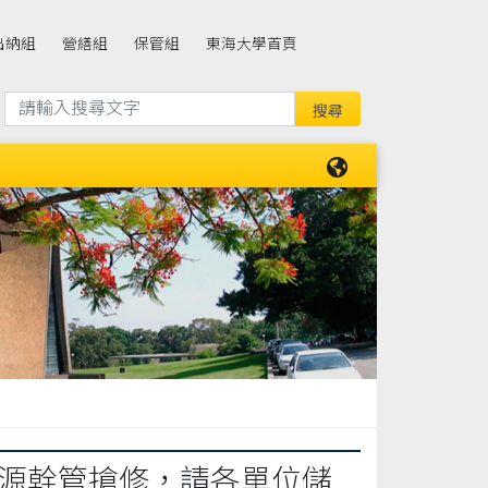
出納組
營繕組
保管組
東海大學首頁
德耀路水源幹管搶修，請各單位儲