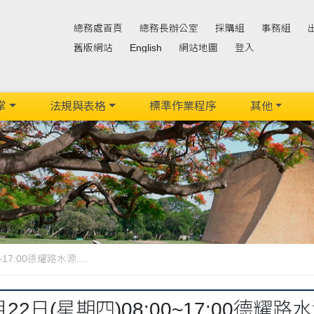
總務處首頁
總務長辦公室
採購組
事務組
舊版網站
English
網站地圖
登入
掌
法規與表格
標準作業程序
其他
17:00德耀路水源....
2月22日(星期四)08:00~17:00